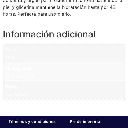
de karité y argán para restaurar la barrera natural de la
piel y glicerina mantiene la hidratación hasta por 48
horas. Perfecta para uso diario.
Información adicional
Peso
1.0 lbs
Dimensiones
1.0 × 1.0 × 1.0 in
Marca
Acid Mantle
Términos y condiciones
Pie de imprenta