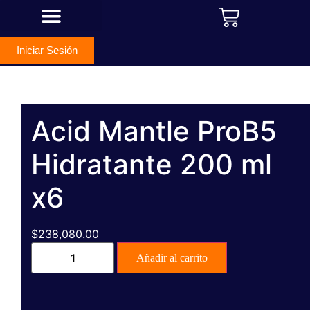
¿Qué es Acid Mantle® Tattoo?
De la Tinta al Tejido
Iniciar Sesión
Acid Mantle ProB5
Hidratante 200 ml
x6
$
238,080.00
Añadir al carrito