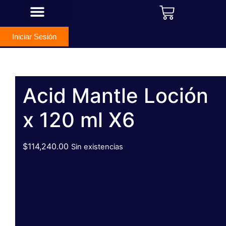
¿Qué es Acid Mantle® Tattoo?
De la Tinta al Tejido
Iniciar Sesión
Acid Mantle Loción
x 120 ml X6
$
114,240.00
Sin existencias