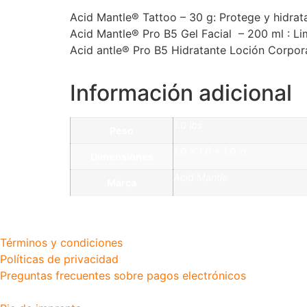
Acid Mantle® Tattoo – 30 g: Protege y hidrata
Acid Mantle® Pro B5 Gel Facial – 200 ml : Lim
Acid antle® Pro B5 Hidratante Loción Corporal
Información adicional
1.0 lbs
Peso
1.0 × 1.0 × 1.0 in
Dimensiones
Acid Mantle
Marca
Términos y condiciones
Políticas de privacidad
Preguntas frecuentes sobre pagos electrónicos