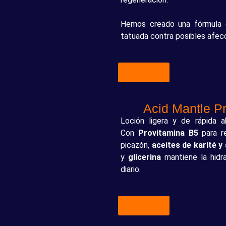
Hemos creado una fórmula e
tatuada contra posibles afec
Redimir
Acid Mantle P
Loción ligera y de rápida a
Con
Provitamina B5
para re
picazón,
aceites de karité y
y
glicerina
mantiene la hidr
diario.
Redimir