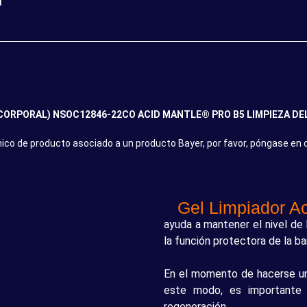
d
ORPORAL) NSOC12846-22CO ACID MANTLE® PRO B5 LIMPIEZA DEL
ico de producto asociado a un producto Bayer, por favor, póngase en co
Gel Limpiador A
ayuda a mantener el nivel de 
la función protectora de la ba
En el momento de hacerse un t
este modo, es importante 
regeneración.