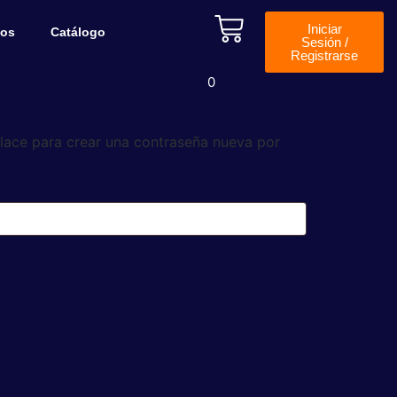
Iniciar
tos
Catálogo
Sesión /
Registrarse
0
nlace para crear una contraseña nueva por