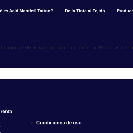
é es Acid Mantle® Tattoo?
De la Tinta al Tejido
Produc
e tu nombre de usuario o correo electrónico. Recibirás un e
prenta
Condiciones de uso
e